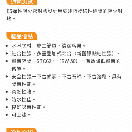
通過測試
ES彈性阻火密封膠設計用於建築物線性縫隙的阻火封
堵。
產品優點
水基底材－施工簡單，清潔容易。
結合性強，多重疊加式粘合（新舊膠黏結性強）。
聲音阻隔－STC62，（RW 50），有效降低聲音的
傳導。
安全性强－不含鹵素、不含石綿，不含溶劑，具有
隔音性能。
柔韌性強。
防水性佳。
良好吸音性能。
可上漆。
影片介紹