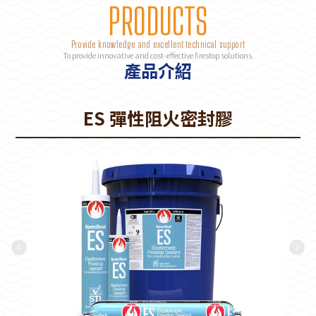
PRODUCTS
Provide knowledge and excellent technical support
To provide innovative and cost-effective firestop solutions.
產品介紹
ES 彈性阻火密封膠