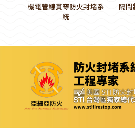
機電管線貫穿防火封堵系
隔間
統