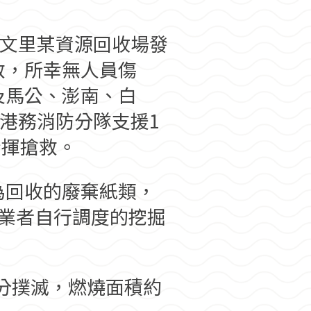
西文里某資源回收場發
救，所幸無人員傷
及馬公、澎南、白
港務消防分隊支援1
指揮搶救。
為回收的廢棄紙類，
業者自行調度的挖掘
8分撲滅，燃燒面積約