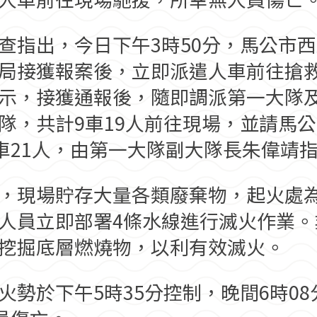
查指出，今日下午3時50分，馬公市
局接獲報案後，立即派遣人車前往搶
示，接獲通報後，隨即調派第一大隊
隊，共計9車19人前往現場，並請馬公
0車21人，由第一大隊副大隊長朱偉靖
，現場貯存大量各類廢棄物，起火處
人員立即部署4條水線進行滅火作業。
挖掘底層燃燒物，以利有效滅火。
火勢於下午5時35分控制，晚間6時0