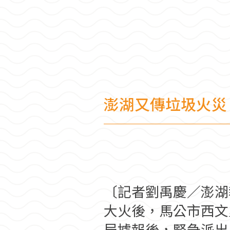
澎湖又傳垃圾火災
〔記者劉禹慶／澎湖
大火後，馬公市西文
局據報後，緊急派出